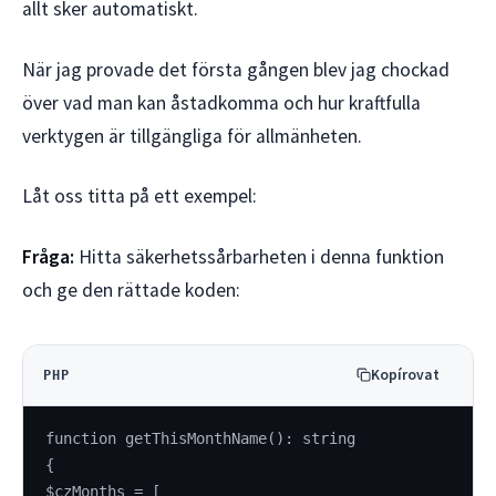
allt sker automatiskt.
När jag provade det första gången blev jag chockad
över vad man kan åstadkomma och hur kraftfulla
verktygen är tillgängliga för allmänheten.
Låt oss titta på ett exempel:
Fråga:
Hitta säkerhetssårbarheten i denna funktion
och ge den rättade koden:
Kopírovat
PHP
function getThisMonthName(): string
{
$czMonths = [