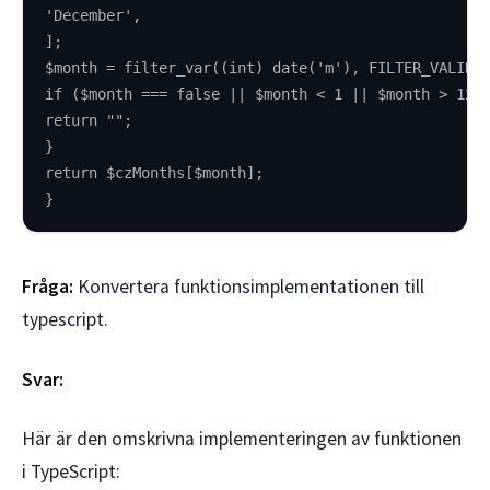
'December',
];
$month = filter_var((int) date('m'), FILTER_VALIDA
if ($month === false || $month < 1 || $month > 12)
return "";
}
return $czMonths[$month];
}
Fråga:
Konvertera funktionsimplementationen till
typescript.
Svar:
Här är den omskrivna implementeringen av funktionen
i TypeScript: