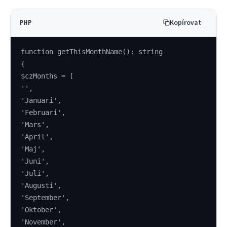
Kopírovat
PHP
function getThisMonthName(): string
{
$czMonths = [
'',
'Januari',
'Februari',
'Mars',
'April',
'Maj',
'Juni',
'Juli',
'Augusti',
'September',
'Oktober',
'November',