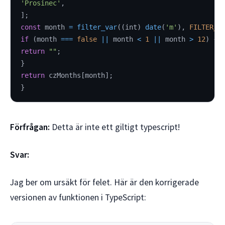
'Prosinec'
,
]
;
const
 month 
=
filter_var
(
(
int
)
date
(
'm'
)
,
FILTER_V
if
(
month 
===
false
||
 month 
<
1
||
 month 
>
12
)
{
return
""
;
}
return
 czMonths
[
month
]
;
}
Förfrågan:
Detta är inte ett giltigt typescript!
Svar:
Jag ber om ursäkt för felet. Här är den korrigerade
versionen av funktionen i TypeScript: