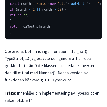
const
 month 
=
Number
(
new
Date
(
)
.
getMonth
(
)
)
+
1
;
if
(
month 
<
1
||
 month 
>
12
)
{
return
""
;
}
return
 czMonths
[
month
]
;
}
Observera: Det finns ingen funktion filter_var() i
TypeScript, så jag ersatte den genom att anropa
getMonth() från Date-klassen och sedan konvertera
den till ett tal med Number(). Denna version av
funktionen bör vara giltig i TypeScript.
Fråga:
Innehåller din implementering av Typescript en
säkerhetsbrist?