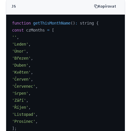
Kopírovat
JS
function
getThisMonthName
(
)
:
 string 
{
const
 czMonths 
=
[
''
,
'Leden'
,
'Únor'
,
'Březen'
,
'Duben'
,
'Květen'
,
'Červen'
,
'Červenec'
,
'Srpen'
,
'Září'
,
'Říjen'
,
'Listopad'
,
'Prosinec'
,
]
;