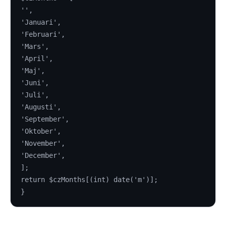
'',
'Januari',
'Februari',
'Mars',
'April',
'Maj',
'Juni',
'Juli',
'Augusti',
'September',
'Oktober',
'November',
'December',
];
return $czMonths[(int) date('m')];
}