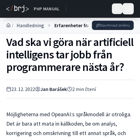
DOKUMENTACE
PHP MANUAL
Handledning
Erfarenheter från praktiken
/
Navrhnout změnu
Vad ska vi göra när artificiell
intelligens tar jobb från
programmerare nästa år?
23. 12. 2022
Jan Barášek
2
min čtení
Möjligheterna med OpeanAI:s språkmodell är otroliga.
Det är bara att mata in källkoden, be om analys,
korrigering och omskrivning till ett annat språk, och