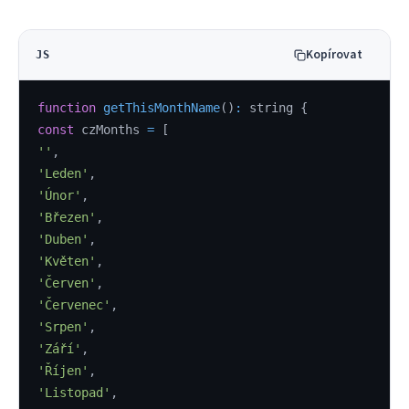
Kopírovat
JS
function
getThisMonthName
(
)
:
 string 
{
const
 czMonths 
=
[
''
,
'Leden'
,
'Únor'
,
'Březen'
,
'Duben'
,
'Květen'
,
'Červen'
,
'Červenec'
,
'Srpen'
,
'Září'
,
'Říjen'
,
'Listopad'
,