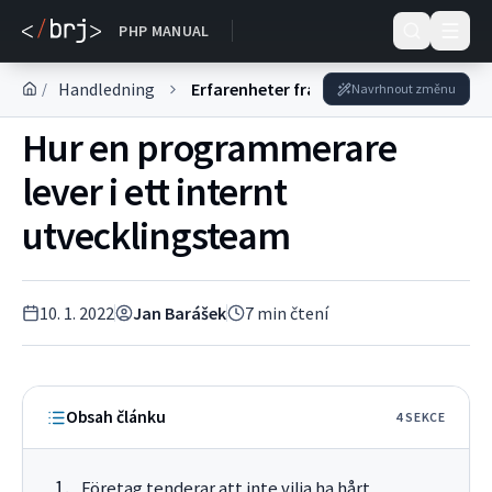
DOKUMENTACE
PHP MANUAL
Handledning
Erfarenheter från praktiken
/
Navrhnout změnu
Hur en programmerare
lever i ett internt
utvecklingsteam
10. 1. 2022
Jan Barášek
7
min čtení
Obsah článku
4
SEKC
E
Företag tenderar att inte vilja ha hårt