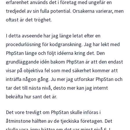
erfarenhet används det i företag med ungefär en
tredjedel av sin fulla potential. Orsakerna varierar, men
oftast är det tröghet.
I detta avseende har jag länge letat efter en
procedurlösning för kodgranskning. Jag har lekt med
PhpStan länge och följt idéerna kring det. Den
grundläggande idén bakom PhpStan är att den endast
visar på objektiva fel som med säkerhet kommer att
inträffa någon gång. Ju mer jag utforskar PhpStan och
tar det till nästa nivå, desto mer kan jag internt
bekräfta hur sant det är.
Det vore trevligt om PhpStan skulle införas i
åtminstone hälften av de tjeckiska företagen. Det
skulle vara ännu bättre om det var minst nivå 6. I