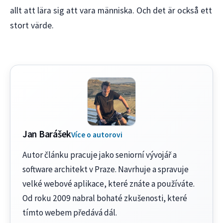
allt att lära sig att vara människa. Och det är också ett
stort värde.
Jan Barášek
Více o autorovi
Autor článku pracuje jako seniorní vývojář a
software architekt v Praze. Navrhuje a spravuje
velké webové aplikace, které znáte a používáte.
Od roku 2009 nabral bohaté zkušenosti, které
tímto webem předává dál.