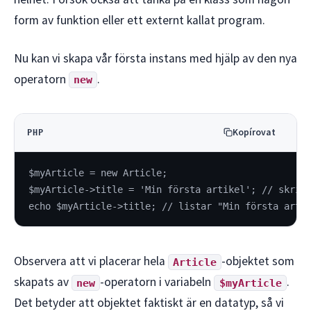
form av funktion eller ett externt kallat program.
Nu kan vi skapa vår första instans med hjälp av den nya
operatorn
.
new
Kopírovat
PHP
$myArticle = new Article;
$myArticle->title = 'Min första artikel'; // skriv
echo $myArticle->title; // listar "Min första arti
Observera att vi placerar hela
-objektet som
Article
skapats av
-operatorn i variabeln
.
new
$myArticle
Det betyder att objektet faktiskt är en datatyp, så vi