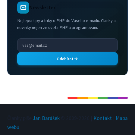
Newsletter
Nejlepsi tipy a triky o PHP do Vaseho e-mailu. Clanky a
novinky nejen ze sveta PHP a programovani.
Odebírat
Články píše
Jan Barášek
© 2009-
2026
|
Kontakt
|
Mapa
webu