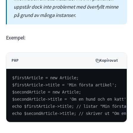
uppstår dock inte problemet med överfyllt minne
på grund av många instanser.
Exempel:
Kopírovat
PHP
$firstArticle = new Article;
$firstArticle->title = 'Min första artikel';
$secondArticle = new Article;
$secondArticle->title = 'Om en hund och en katt';
echo $firstArticle->title; // listar "Min första a
echo $secondArticle->title; // skriver ut "Om en h