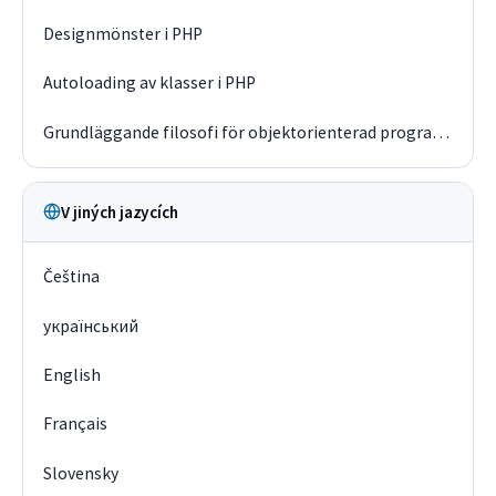
Designmönster i PHP
Autoloading av klasser i PHP
Grundläggande filosofi för objektorienterad programmering
V jiných jazycích
Čeština
український
English
Français
Slovensky