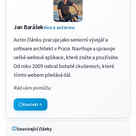
Jan Barášek
Více o autorovi
Autor článku pracuje jako seniorní vývojář a
software architekt v Praze. Navrhuje a spravuje
velké webové aplikace, které znáte a používáte.
Od roku 2009 nabral bohaté zkušenosti, které
tímto webem předává dál.
Rád vám pomůžu
:
Kontakt
Související články