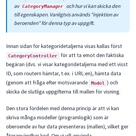
av
och hur vi kan skicka den
CategoryManager
till egenskapen. Vanligtvis används "injektion av
beroenden" för denna typ av uppgift.
Innan sidan för kategoridetaljerna visas kallas först
för att ta emot den faktiska
CategoryController
begäran (dvs. vi visar kategoridetaljerna med ett visst
ID, som routern hämtar, t.ex. i URL:en), hämta data
(genom att fråga efter motsvarande
) och
Model
skicka de slutliga uppgifterna till mallen för visning.
Den stora fördelen med denna princip är att vi kan
skriva många modeller (programlogik) som är
oberoende av hur data presenteras (mallen), vilket ger
återanvändbar kod. Om vi vill använda