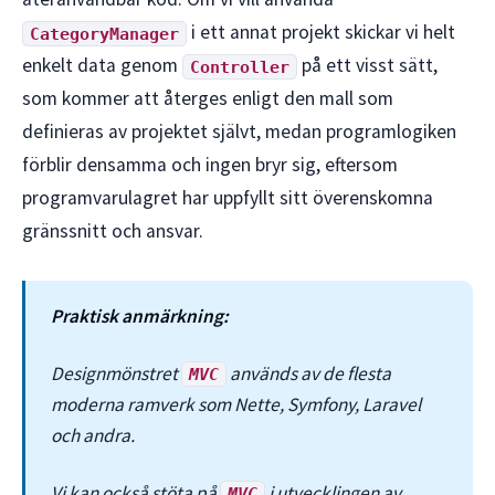
i ett annat projekt skickar vi helt
CategoryManager
enkelt data genom
på ett visst sätt,
Controller
som kommer att återges enligt den mall som
definieras av projektet självt, medan programlogiken
förblir densamma och ingen bryr sig, eftersom
programvarulagret har uppfyllt sitt överenskomna
gränssnitt och ansvar.
Praktisk anmärkning:
Designmönstret
används av de flesta
MVC
moderna ramverk som Nette, Symfony, Laravel
och andra.
Vi kan också stöta på
i utvecklingen av
MVC