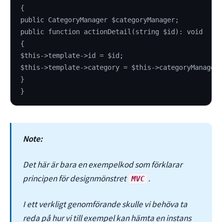
{
public CategoryManager $categoryManager;
public function actionDetail(string $id): void
{
$this->template->id = $id;
$this->template->category = $this->categoryManager
}
}
Note:
Det här är bara en exempelkod som förklarar
principen för designmönstret
.
MVC
I ett verkligt genomförande skulle vi behöva ta
reda på hur vi till exempel kan hämta en instans