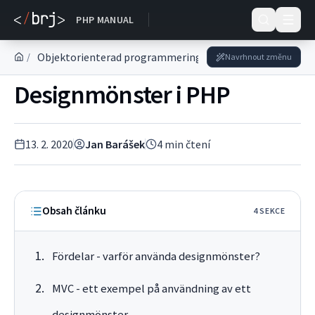
DOKUMENTACE
PHP MANUAL
Objektorienterad programmering i PHP
Serie om OO
/
Navrhnout změnu
Designmönster i PHP
13. 2. 2020
Jan Barášek
4
min čtení
Obsah článku
4
SEKC
E
Fördelar - varför använda designmönster?
MVC - ett exempel på användning av ett
designmönster