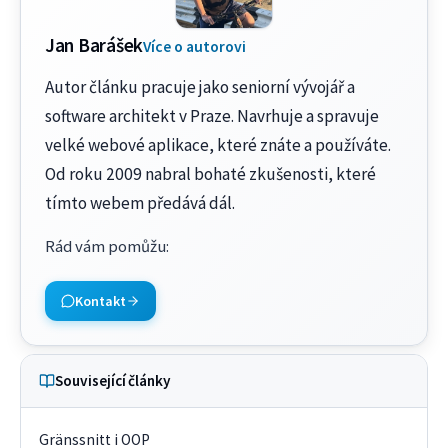
Jan Barášek
Více o autorovi
Autor článku pracuje jako seniorní vývojář a
software architekt v Praze. Navrhuje a spravuje
velké webové aplikace, které znáte a používáte.
Od roku 2009 nabral bohaté zkušenosti, které
tímto webem předává dál.
Rád vám pomůžu
:
Kontakt
Související články
Gränssnitt i OOP