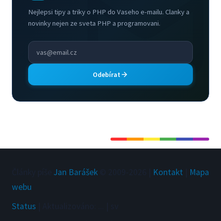
Nejlepsi tipy a triky o PHP do Vaseho e-mailu. Clanky a
novinky nejen ze sveta PHP a programovani.
Odebírat
Články píše
Jan Barášek
© 2009-
2026
|
Kontakt
|
Mapa
webu
Status
|
Aktualizováno
:
...
|
sv