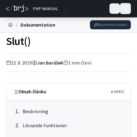
DOKUMENTACE
PHP MANUAL
Dokumentation
/
Navrhnout změnu
Slut()
22. 8. 2019
Jan Barášek
1
min čtení
Obsah článku
6
SEKC
Í
Beskrivning
Liknande funktioner