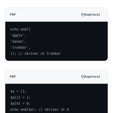
Kopírovat
PHP
echo end([
'äpple',
'banan',
'tranbär',
]); // skriver ut tranbär
Kopírovat
PHP
$a = [];
$a[1] = 1;
$a[0] = 0;
echo end($a); // skriver ut 0