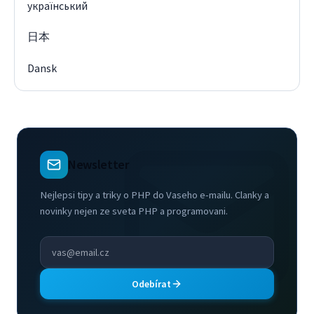
український
日本
Dansk
Newsletter
Nejlepsi tipy a triky o PHP do Vaseho e-mailu. Clanky a
novinky nejen ze sveta PHP a programovani.
Odebírat