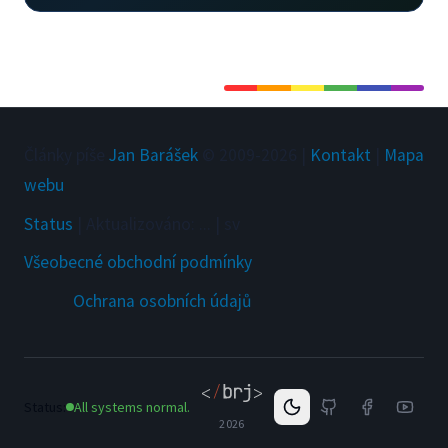
Články píše
Jan Barášek
© 2009-
2026
|
Kontakt
|
Mapa
webu
Status
|
Aktualizováno
:
...
|
sv
Všeobecné obchodní podmínky
Ochrana osobních údajů
Status:
All systems normal.
2026