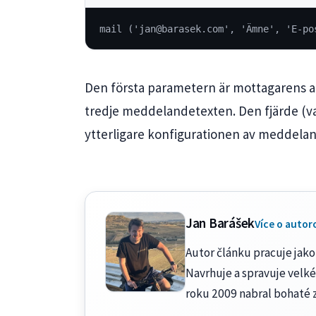
mail ('jan@barasek.com', 'Ämne', 'E-po
Den första parametern är mottagarens a
tredje meddelandetexten. Den fjärde (v
ytterligare konfigurationen av meddelan
Jan Barášek
Více o autor
Autor článku pracuje jako 
Navrhuje a spravuje velké
roku 2009 nabral bohaté 