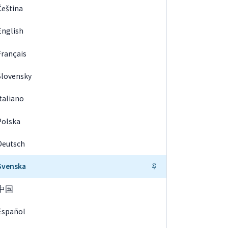
Čeština
English
Français
Slovensky
Italiano
Polska
Deutsch
Svenska
中国
Español