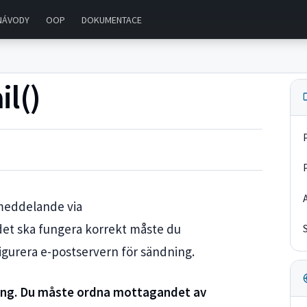
NÁVODY
OOP
DOKUMENTACE
l()
meddelande via
det ska fungera korrekt måste du
igurera e-postservern för sändning.
ing. Du måste ordna mottagandet av