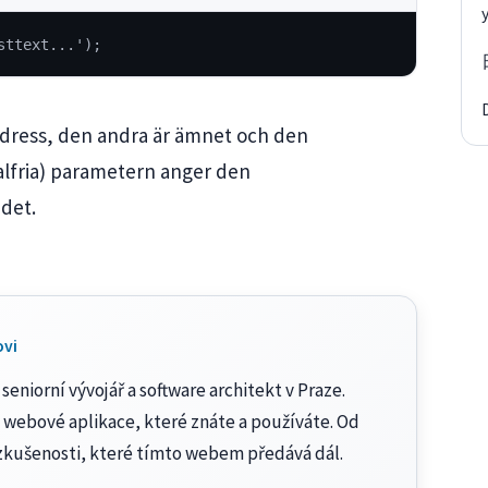
sttext...');
dress, den andra är ämnet och den
alfria) parametern anger den
det.
ovi
seniorní vývojář a software architekt v Praze.
 webové aplikace, které znáte a používáte. Od
zkušenosti, které tímto webem předává dál.