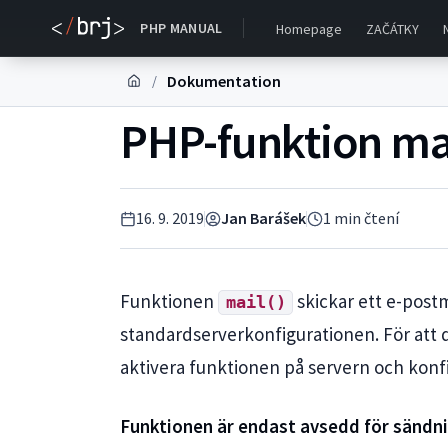
PHP MANUAL
Homepage
ZAČÁTKY
Dokumentation
/
PHP-funktion mai
16. 9. 2019
Jan Barášek
1
min čtení
Funktionen
skickar ett e-post
mail()
standardserverkonfigurationen. För att 
aktivera funktionen på servern och konf
Funktionen är endast avsedd för sändn