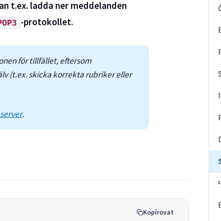
an t.ex. ladda ner meddelanden
-protokollet.
POP3
nen för tillfället, eftersom
 (t.ex. skicka korrekta rubriker eller
server
.
Kopírovat