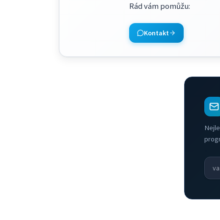
Rád vám pomůžu
:
Kontakt
Nejle
prog