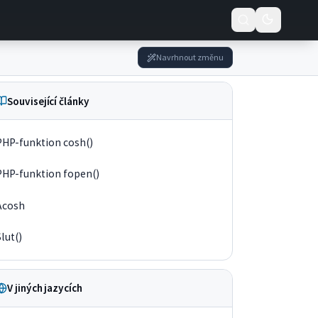
Navrhnout změnu
Související články
PHP-funktion cosh()
PHP-funktion fopen()
Acosh
Slut()
V jiných jazycích