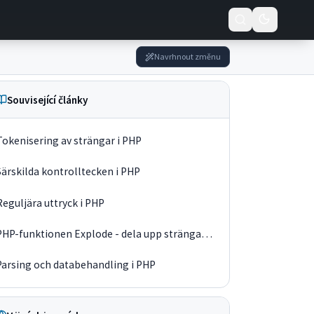
Navrhnout změnu
Související články
Tokenisering av strängar i PHP
Särskilda kontrolltecken i PHP
Reguljära uttryck i PHP
PHP-funktionen Explode - dela upp strängar med separator
Parsing och databehandling i PHP