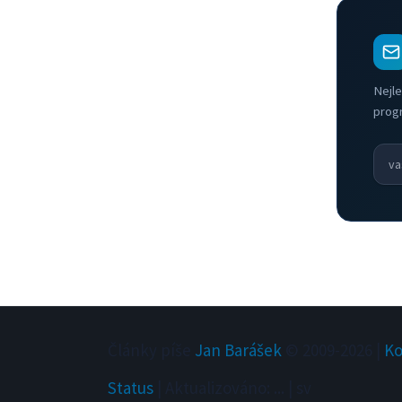
Nejle
prog
Články píše
Jan Barášek
© 2009-
2026
|
Ko
Status
|
Aktualizováno
:
...
|
sv