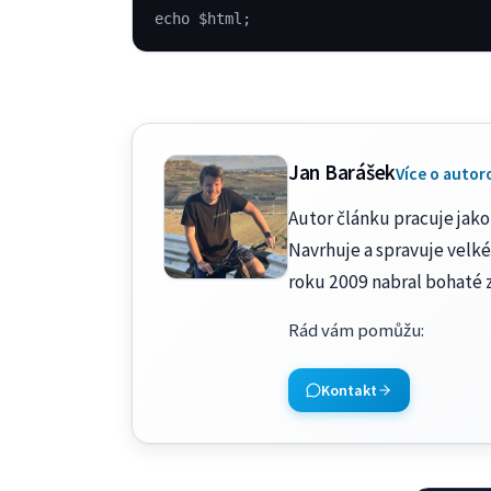
echo $html;
Jan Barášek
Více o autor
Autor článku pracuje jako 
Navrhuje a spravuje velké
roku 2009 nabral bohaté 
Rád vám pomůžu
:
Kontakt