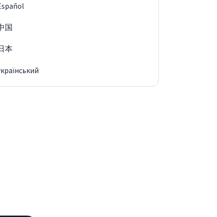
Español
中国
日本
український