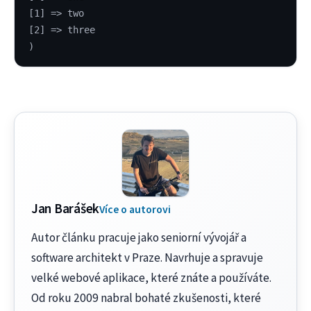
[1] => two
[2] => three
)
Jan Barášek
Více o autorovi
Autor článku pracuje jako seniorní vývojář a
software architekt v Praze. Navrhuje a spravuje
velké webové aplikace, které znáte a používáte.
Od roku 2009 nabral bohaté zkušenosti, které