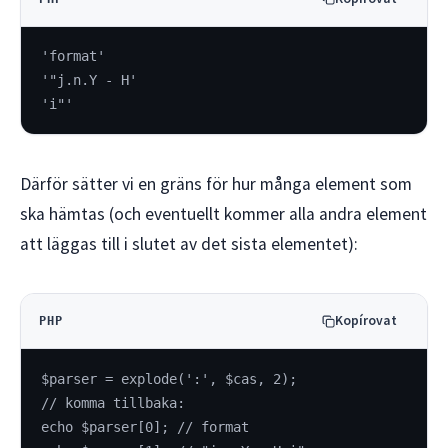
'format'
'"j.n.Y - H'
'i"'
Därför sätter vi en gräns för hur många element som
ska hämtas (och eventuellt kommer alla andra element
att läggas till i slutet av det sista elementet):
Kopírovat
PHP
$parser = explode(':', $cas, 2);
// komma tillbaka:
echo $parser[0]; // format