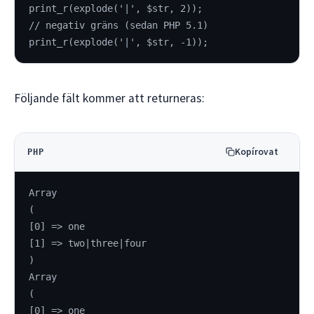
print_r(explode('|', $str, 2));
// negativ gräns (sedan PHP 5.1)
print_r(explode('|', $str, -1));
Följande fält kommer att returneras:
Kopírovat
PHP
Array
(
[0] => one
[1] => two|three|four
)
Array
(
[0] => one