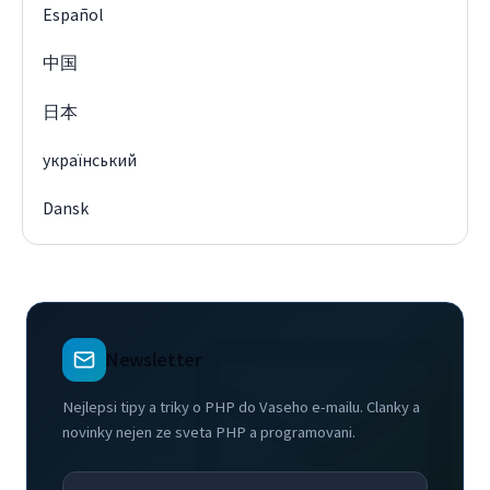
Español
中国
日本
український
Dansk
Newsletter
Nejlepsi tipy a triky o PHP do Vaseho e-mailu. Clanky a
novinky nejen ze sveta PHP a programovani.