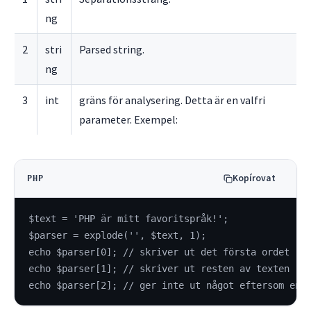
ng
2
stri
Parsed string.
ng
3
int
gräns för analysering. Detta är en valfri
parameter. Exempel:
Kopírovat
PHP
$text = 'PHP är mitt favoritspråk!';
$parser = explode('', $text, 1);
echo $parser[0]; // skriver ut det första ordet
echo $parser[1]; // skriver ut resten av texten
echo $parser[2]; // ger inte ut något eftersom en 