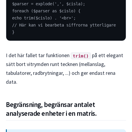
$parser = explode(',', $cisla);
foreach ($parser as $cislo) {
echo trim($cislo) . '<br>';
// Här kan vi bearbeta siffrorna ytterligare
}
I det här fallet tar funktionen
på ett elegant
trim()
sätt bort vitrymden runt tecknen (mellanslag,
tabulatorer, radbrytningar, ...) och ger endast rena
data.
Begränsning, begränsar antalet
analyserade enheter i en matris.