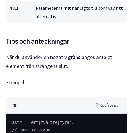
4.0.1
Parametern
limit
har lagts till som valfritt
alternativ.
Tips och anteckningar
När du använder en negativ
gräns
anges antalet
element från strängens slut.
Exempel:
Kopírovat
PHP
$str = 'ett|två|tre|fyra';
// positiv gräns