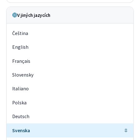
V jiných jazycích
Čeština
English
Français
Slovensky
Italiano
Polska
Deutsch
Svenska