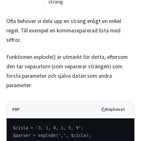
sträng.
Ofta behöver vi dela upp en sträng enligt en enkel
regel. Till exempel en kommaseparerad lista med
siffror.
Funktionen explode() är utmärkt för detta, eftersom
den tar separatorn (som separerar strängen) som
första parameter och själva datan som andra
parameter:
Kopírovat
PHP
$cisla = '3, 1, 4, 1, 5, 9';
$parser = explode(',', $cisla);