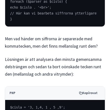
foreach ($parser as $cislo) {
echo $cislo . '<br>';
// Här kan vi bearbeta siffrorna ytterligare
}
Men vad händer om siffrorna är separerade med
kommatecken, men det finns mellanslag runt dem?
Lösningen är att analysera den minsta gemensamma
delsträngen och sedan ta bort oönskade tecken runt
den (mellanslag och andra vitrymder):
Kopírovat
PHP
$cisla = '3, 1,4, 1 , 5 ,9';