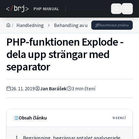
DOKUMENTACE
PHP MANUAL
Handledning
Behandling av uppgifter
Bearbetnin
/
Navrhnout změnu
PHP-funktionen Explode -
dela upp strängar med
separator
26. 11. 2019
Jan Barášek
3
min čtení
Obsah článku
9
SEKC
Í
Begränsning, begränsar antalet analyserade