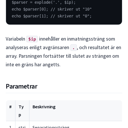
$parser = explode('.', $ip);
echo $parser[0]; // skriver ut "10"
echo $parser[1]; // skriver ut "0";
Variabeln
innehåller en inmatningssträng som
$ip
analyseras enligt avgränsaren
, och resultatet är en
.
array. Parsningen fortsätter till slutet av strängen om
inte en gräns har angetts.
Parametrar
#
Ty
Beskrivning
p
1
stri
Separationssträng.