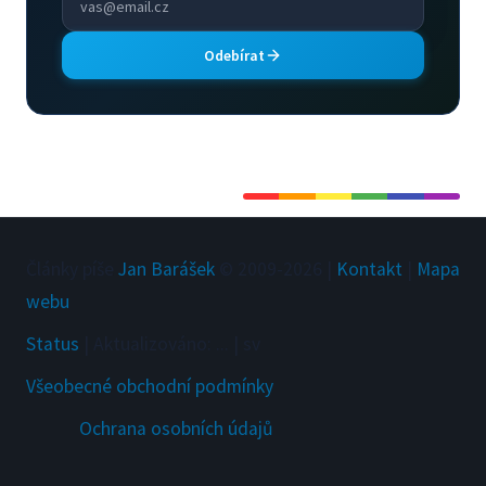
Odebírat
Články píše
Jan Barášek
© 2009-
2026
|
Kontakt
|
Mapa
webu
Status
|
Aktualizováno
:
...
|
sv
Všeobecné obchodní podmínky
Ochrana osobních údajů