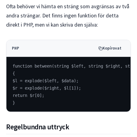
Ofta behöver vi hämta en sträng som avgränsas av två
andra strängar. Det finns ingen funktion för detta
direkt i PHP, men vi kan skriva den själva:
Kopírovat
PHP
function between(string $left, string $right, stri
{
$l = explode($left, $data);
$r = explode($right, $l[1]);
return $r[0];
}
Regelbundna uttryck