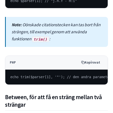
echo $parser[1]; // "j.n.Y - H:i"
Note:
Oönskade citationstecken kan tas bort från
strängen, till exempel genom att använda
funktionen
:
trim()
Kopírovat
PHP
echo trim($parser[1], '"'); // den andra parameter
Between, för att få en sträng mellan två
strängar