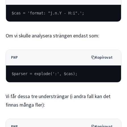
$cas = 'format: "j.n.Y - H:i".';
Om vi skulle analysera strängen endast som:
Kopírovat
PHP
$parser = explode(':', $cas);
Vi får dessa tre understrängar (i andra fall kan det
finnas många fler):
Kopírovat
PHP