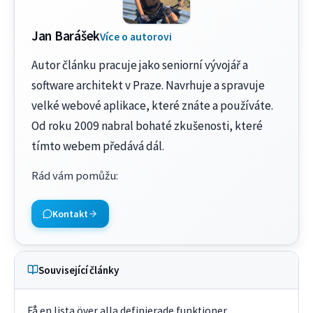
Jan Barášek
Více o autorovi
Autor článku pracuje jako seniorní vývojář a
software architekt v Praze. Navrhuje a spravuje
velké webové aplikace, které znáte a používáte.
Od roku 2009 nabral bohaté zkušenosti, které
tímto webem předává dál.
Rád vám pomůžu
:
Kontakt
Související články
Få en lista över alla definierade funktioner