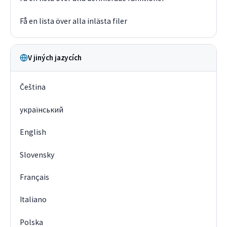
Få en lista över alla inlästa filer
V jiných jazycích
Čeština
український
English
Slovensky
Français
Italiano
Polska