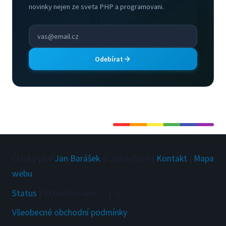
novinky nejen ze sveta PHP a programovani.
Odebírat
Články píše
Jan Barášek
© 2009-
2026
|
Kontakt
|
Mapa
webu
Status
|
Aktualizováno
:
...
|
sv
Všeobecné obchodní podmínky