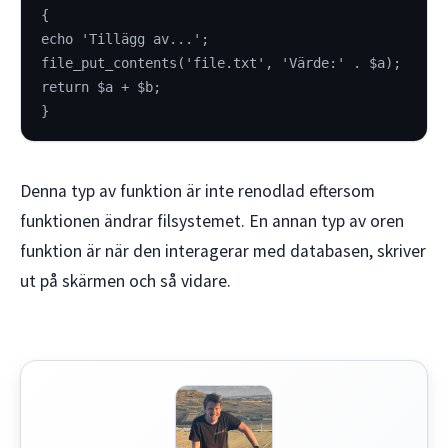
{
echo 'Tillägg av...';
file_put_contents('file.txt', 'Värde:' . $a);
return $a + $b;
}
Denna typ av funktion är inte renodlad eftersom
funktionen ändrar filsystemet. En annan typ av oren
funktion är när den interagerar med databasen, skriver
ut på skärmen och så vidare.