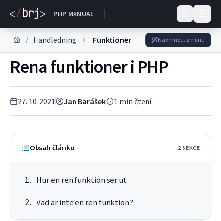
DOKUMENTACE
PHP MANUAL
Handledning
Funktioner
/
Navrhnout změnu
Rena funktioner i PHP
27. 10. 2021
Jan Barášek
1
min čtení
Obsah článku
2
SEKC
E
Hur en ren funktion ser ut
Vad är inte en ren funktion?