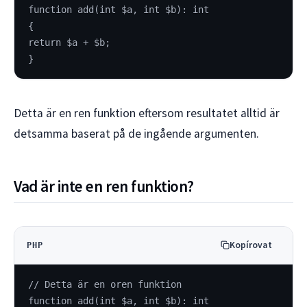
function add(int $a, int $b): int
{
return $a + $b;
}
Detta är en ren funktion eftersom resultatet alltid är
detsamma baserat på de ingående argumenten.
Vad är inte en ren funktion?
Kopírovat
PHP
// Detta är en oren funktion
function add(int $a, int $b): int