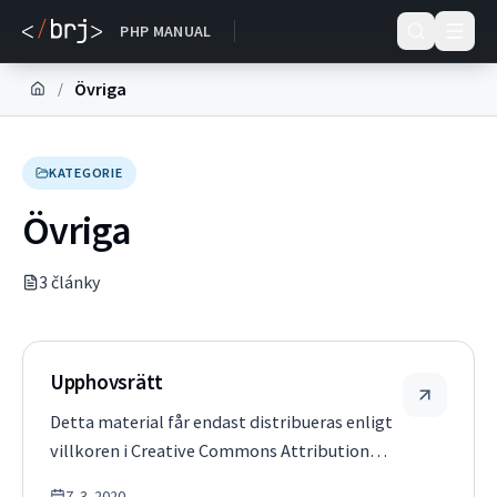
DOKUMENTACE
PHP MANUAL
Övriga
/
KATEGORIE
Övriga
3
článk
y
Upphovsrätt
Detta material får endast distribueras enligt
villkoren i Creative Commons Attribution
License 3.0 eller senare. En kopia av Creative
7. 3. 2020