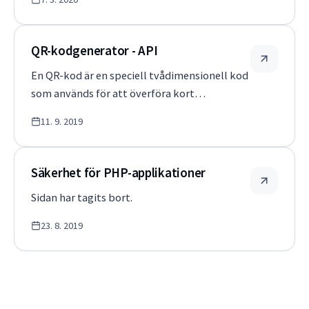
Commons Attribution License 3.0 distribueras
tillsammans med den här handboken. Den
senaste versionen finns för närv…
QR-kodgenerator - API
En QR-kod är en speciell tvådimensionell kod
som används för att överföra kort
information, t.ex. till en mobiltelefon. QR-
11. 9. 2019
koder kan enkelt genereras genom att helt
enkelt lägga in en bild på Googles servrar. Till
exempel: &lt;img src=&quot;https://c…
Säkerhet för PHP-applikationer
Sidan har tagits bort.
23. 8. 2019