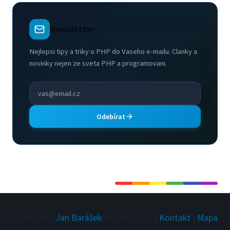
Newsletter
Nejlepsi tipy a triky o PHP do Vaseho e-mailu. Clanky a
novinky nejen ze sveta PHP a programovani.
Odebírat
Články píše
Jan Barášek
© 2009-
2026
|
Kontakt
|
Mapa