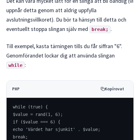
Det kan vara mycket lätt för en slinga att bli oändlig (vi
uppnår detta genom att aldrig uppfylla
avslutningsvillkoret). Du bör ta hänsyn till detta och
eventuellt stoppa slingan själv med
.
break;
Till exempel, kasta tärningen tills du får siffran "6".
Genomförandet lockar dig att använda slingan
:
while
Kopírovat
PHP
while (true) {
$value = rand(1, 6);
if ($value === 6) {
echo 'Värdet har sjunkit' . $value;
break;