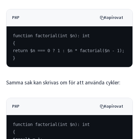
Kopírovat
PHP
function factorial(int $n): int
{
return $n === 0 ? 1 : $n * factorial($n - 1);
}
Samma sak kan skrivas om för att använda cykler:
Kopírovat
PHP
function factorial(int $n): int
{