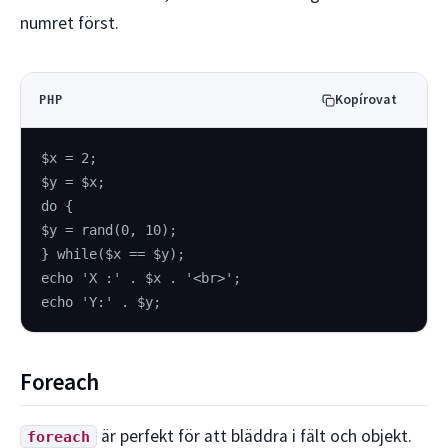
numret först.
Kopírovat
PHP
$x = 2;
$y = $x;
do {
$y = rand(0, 10);
} while($x == $y);
echo 'X :' . $x . '<br>';
echo 'Y:' . $y;
Foreach
är perfekt för att bläddra i fält och objekt.
foreach