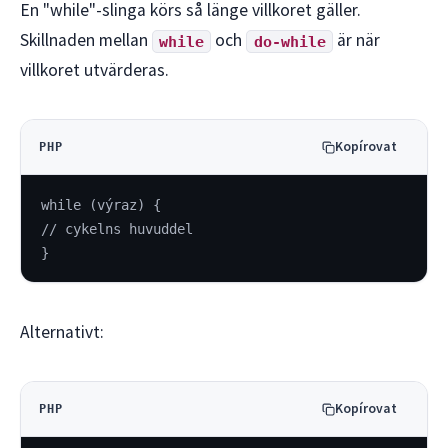
En "while"-slinga körs så länge villkoret gäller.
Skillnaden mellan
och
är när
while
do-while
villkoret utvärderas.
Kopírovat
PHP
while (výraz) {
// cykelns huvuddel
}
Alternativt:
Kopírovat
PHP