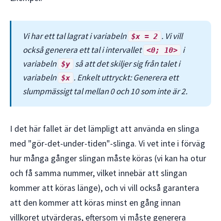
Vi har ett tal lagrat i variabeln
. Vi vill
$x = 2
också generera ett tal i intervallet
i
<0; 10>
variabeln
så att det skiljer sig från talet i
$y
variabeln
. Enkelt uttryckt: Generera ett
$x
slumpmässigt tal mellan 0 och 10 som inte är 2.
I det här fallet är det lämpligt att använda en slinga
med "gör-det-under-tiden"-slinga. Vi vet inte i förväg
hur många gånger slingan måste köras (vi kan ha otur
och få samma nummer, vilket innebär att slingan
kommer att köras länge), och vi vill också garantera
att den kommer att köras minst en gång innan
villkoret utvärderas, eftersom vi måste generera