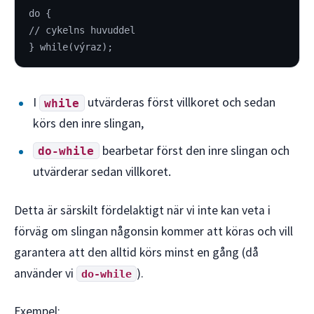
do {
// cykelns huvuddel
} while(výraz);
I
utvärderas först villkoret och sedan
while
körs den inre slingan,
bearbetar först den inre slingan och
do-while
utvärderar sedan villkoret.
Detta är särskilt fördelaktigt när vi inte kan veta i
förväg om slingan någonsin kommer att köras och vill
garantera att den alltid körs minst en gång (då
använder vi
).
do-while
Exempel: