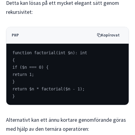
Detta kan lösas på ett mycket elegant sätt genom
rekursivitet:
Kopírovat
PHP
function factorial(int $n): int
{
if ($n === 0) {
return 1;
}
return $n * factorial($n - 1);
}
Alternativt kan ett ännu kortare genomförande göras
med hjälp av den ternära operatören: