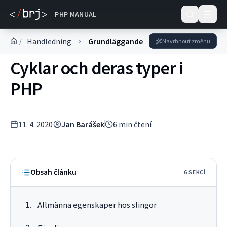
DOKUMENTACE
PHP MANUAL
Handledning
Grundläggande kunskaper
/
Navrhnout změnu
Cyklar och deras typer i
PHP
11. 4. 2020
Jan Barášek
6
min čtení
Obsah článku
6
SEKC
Í
Allmänna egenskaper hos slingor