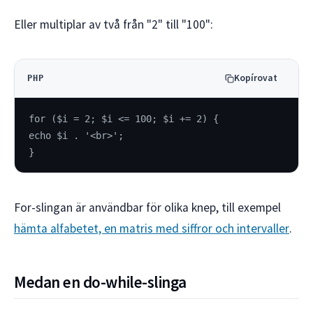
Eller multiplar av två från "2" till "100":
Kopírovat
PHP
for ($i = 2; $i <= 100; $i += 2) {
echo $i . '<br>';
}
For-slingan är användbar för olika knep, till exempel
hämta alfabetet, en matris med siffror och intervaller
.
Medan en do-while-slinga