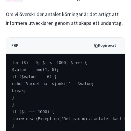
Om vi överskrider antalet körningar är det artigt att
informera utvecklaren genom att skapa ett undantag.
Kopírovat
PHP
for ($i = 0; $i <= 1000; $i++) {
$value = rand(1, 6);
if ($value === 6) {
echo 'Värdet har sjunkit' . $value;
break;
}
}
if ($i === 1000) {
throw new \Exception('Det maximala antalet kast ha
}