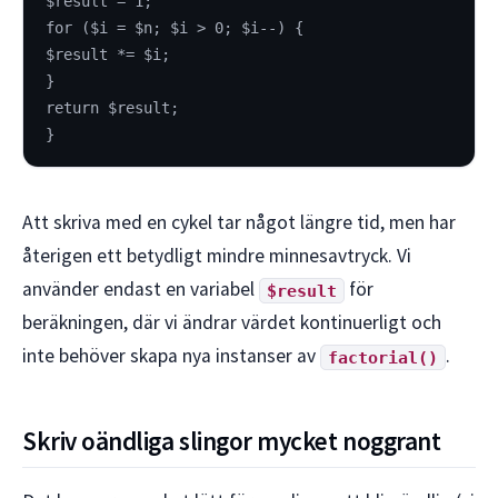
$result = 1;
for ($i = $n; $i > 0; $i--) {
$result *= $i;
}
return $result;
}
Att skriva med en cykel tar något längre tid, men har
återigen ett betydligt mindre minnesavtryck. Vi
använder endast en variabel
för
$result
beräkningen, där vi ändrar värdet kontinuerligt och
inte behöver skapa nya instanser av
.
factorial()
Skriv oändliga slingor mycket noggrant