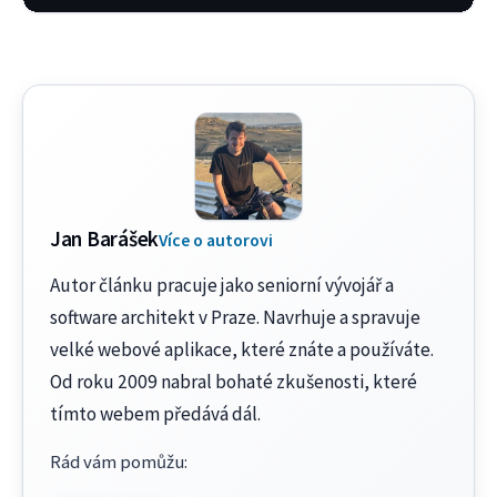
Jan Barášek
Více o autorovi
Autor článku pracuje jako seniorní vývojář a
software architekt v Praze. Navrhuje a spravuje
velké webové aplikace, které znáte a používáte.
Od roku 2009 nabral bohaté zkušenosti, které
tímto webem předává dál.
Rád vám pomůžu
: