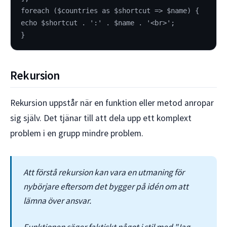
foreach ($countries as $shortcut => $name) {
echo $shortcut . ':' . $name . '<br>';
}
Rekursion
Rekursion uppstår när en funktion eller metod anropar
sig själv. Det tjänar till att dela upp ett komplext
problem i en grupp mindre problem.
Att förstå rekursion kan vara en utmaning för
nybörjare eftersom det bygger på idén om att
lämna över ansvar.
Funktionen säger faktiskt något i stil med "Jag