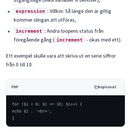
: Villkor. Så länge den är giltig
expression
kommer slingan att utföras,
: Ändra loopens status från
increment
föregående gång (
- ökas med ett).
increment
Ett exempel skulle vara att skriva ut en serie siffror
från 0 till 10:
Kopírovat
PHP
for ($i = 0; $i <= 10; $i++) {
echo $i . '<br>';
}