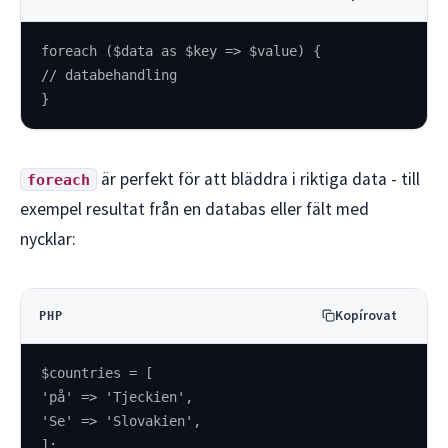
foreach ($data as $key => $value) {
// databehandling
}
är perfekt för att bläddra i riktiga data - till
foreach
exempel resultat från en databas eller fält med
nycklar:
Kopírovat
PHP
$countries = [
'på' => 'Tjeckien',
'Se' => 'Slovakien',
];