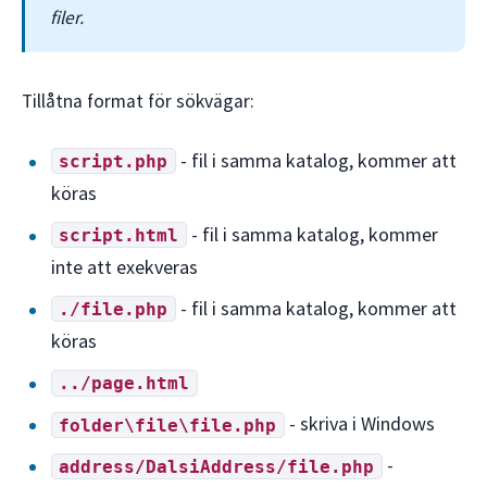
filer.
Tillåtna format för sökvägar:
- fil i samma katalog, kommer att
script.php
köras
- fil i samma katalog, kommer
script.html
inte att exekveras
- fil i samma katalog, kommer att
./file.php
köras
../page.html
- skriva i Windows
folder\file\file.php
-
address/DalsiAddress/file.php