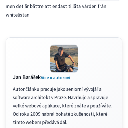
men det är bättre att endast tillåta värden från
whitelistan.
Jan Barášek
Více o autorovi
Autor článku pracuje jako seniorní vývojář a
software architekt v Praze. Navrhuje a spravuje
velké webové aplikace, které znáte a používáte.
Od roku 2009 nabral bohaté zkušenosti, které
tímto webem předává dál.