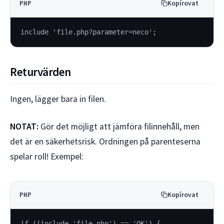
Kopírovat
PHP
include 'file.php?parameter=neco';
Returvärden
Ingen, lägger bara in filen.
NOTAT:
Gör det möjligt att jämföra filinnehåll, men
det är en säkerhetsrisk. Ordningen på parenteserna
spelar roll! Exempel:
Kopírovat
PHP
if ((include 'file.php') == 'OK') {