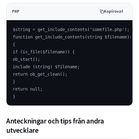
Kopírovat
PHP
$string = get_include_contents('somefile.php');
function get_include_contents(string $filename): ?
{
if (is_file($filename)) {
ob_start();
include (string) $filename;
return ob_get_clean();
}
return null;
}
Anteckningar och tips från andra
utvecklare