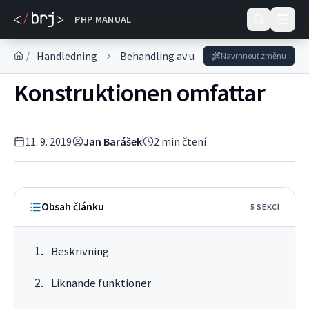
DOKUMENTACE
PHP MANUAL
Handledning
Behandling av uppgifter
Arbeta med 
/
Navrhnout změnu
Konstruktionen omfattar
11. 9. 2019
Jan Barášek
2
min čtení
Obsah článku
5
SEKC
Í
Beskrivning
Liknande funktioner