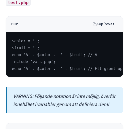
test.php
Kopírovat
PHP
$color = '';
$fruit = '';
echo 'A' . $color . '' . $fruit; // A
include 'vars.php';
echo 'A' . $color . '' . $fruit; // Ett grönt äppl
VARNING: Följande notation är inte möjlig, överför
innehållet i variabler genom att definiera dem!