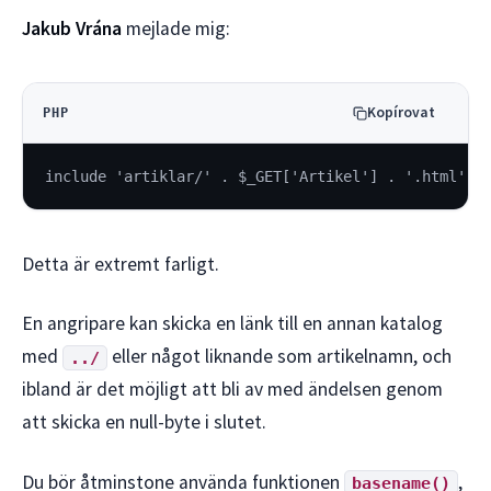
Jakub Vrána
mejlade mig:
Kopírovat
PHP
include 'artiklar/' . $_GET['Artikel'] . '.html';
Detta är extremt farligt.
En angripare kan skicka en länk till en annan katalog
med
eller något liknande som artikelnamn, och
../
ibland är det möjligt att bli av med ändelsen genom
att skicka en null-byte i slutet.
Du bör åtminstone använda funktionen
,
basename()