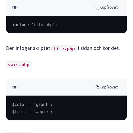
Kopírovat
PHP
include 'file.php';
Den infogar skriptet
i sidan och kör det.
file.php
vars.php
Kopírovat
PHP
$color = 'grönt';
$fruit = 'äpple';