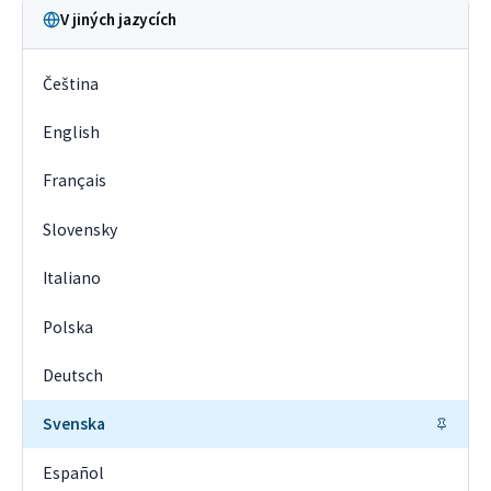
V jiných jazycích
Čeština
English
Français
Slovensky
Italiano
Polska
Deutsch
Svenska
Español