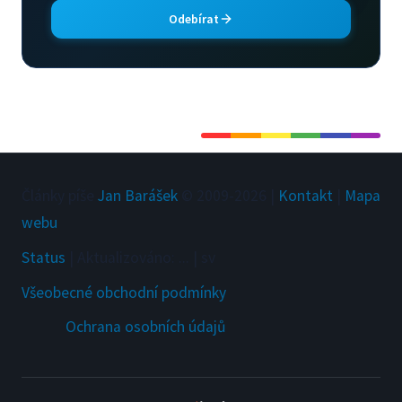
Odebírat
Články píše
Jan Barášek
© 2009-
2026
|
Kontakt
|
Mapa
webu
Status
|
Aktualizováno
:
...
|
sv
Všeobecné obchodní podmínky
Ochrana osobních údajů