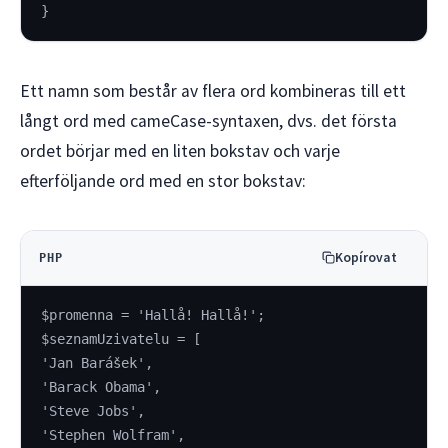
}
Ett namn som består av flera ord kombineras till ett
långt ord med cameCase-syntaxen, dvs. det första
ordet börjar med en liten bokstav och varje
efterföljande ord med en stor bokstav:
Kopírovat
PHP
$promenna = 'Hallå! Hallå!';
$seznamUzivatelu = [
'Jan Barášek',
'Barack Obama',
'Steve Jobs',
'Stephen Wolfram',