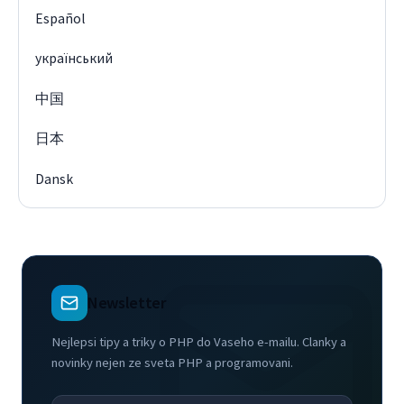
Español
український
中国
日本
Dansk
Newsletter
Nejlepsi tipy a triky o PHP do Vaseho e-mailu. Clanky a
novinky nejen ze sveta PHP a programovani.