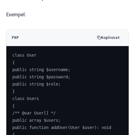
Exempel:
Kopírovat
PHP
class User
{
public string $username;
public string $password;
public string $role;
}
class Users
{
/** @var User[] */
public array $users;
public function addUser(User $user): void
{