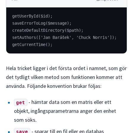
getUserById($id);
saveErrorToLog($message);
createDefaultDirectory($path);
setAuthors(['Jan Barášek', 'Chuck Norris']);
getCurrentTime();
Hela tricket ligger i det första ordet i namnet, som gör
det tydligt vilken metod som funktionen kommer att
använda. Följande konvention brukar följas:
- hämtar data som en matris eller ett
get
objekt, ingångsparametrarna anger den enhet
som söks.
- sparar till en fil eller en databas
save