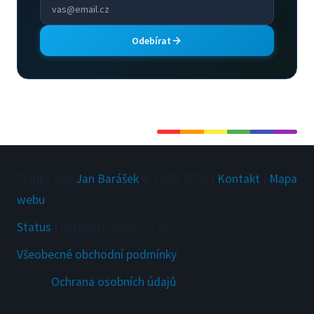
Odebírat
Články píše
Jan Barášek
© 2009-
2026
|
Kontakt
|
Mapa
webu
Status
|
Aktualizováno
:
...
|
sv
Všeobecné obchodní podmínky
Ochrana osobních údajů