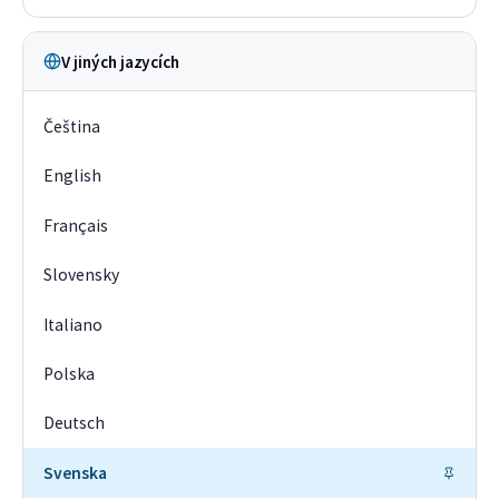
V jiných jazycích
Čeština
English
Français
Slovensky
Italiano
Polska
Deutsch
Svenska