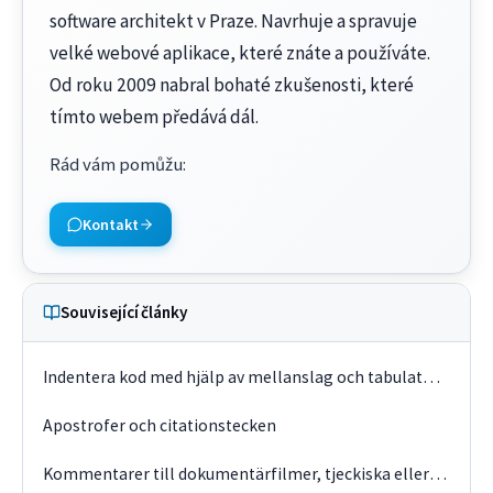
software architekt v Praze. Navrhuje a spravuje
velké webové aplikace, které znáte a používáte.
Od roku 2009 nabral bohaté zkušenosti, které
tímto webem předává dál.
Rád vám pomůžu
:
Kontakt
Související články
Indentera kod med hjälp av mellanslag och tabulatorer
Apostrofer och citationstecken
Kommentarer till dokumentärfilmer, tjeckiska eller engelska?