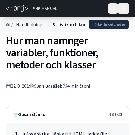
DOKUMENTACE
PHP MANUAL
Handledning
Stilistik och konventioner
/
Navrhnout změnu
Hur man namnger
variabler, funktioner,
metoder och klasser
22. 8. 2019
Jan Barášek
4
min čtení
Obsah článku
6
SEKC
Í
Infoga skript, länka till HTML, ladda filer