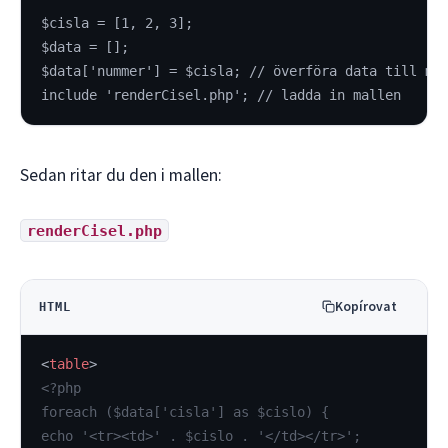
$cisla = [1, 2, 3];
$data = [];
$data['nummer'] = $cisla; // överföra data till ma
include 'renderCisel.php'; // ladda in mallen
Sedan ritar du den i mallen:
renderCisel.php
Kopírovat
HTML
<
table
>
<?php
foreach ($data['cisla'] as $cislo) {
echo '<tr><td>' . $cislo . '</td></tr>';