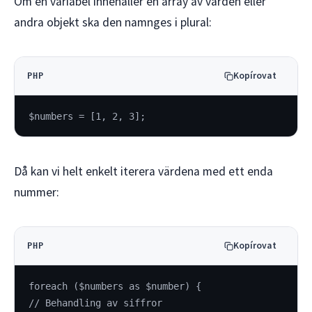
Om en variabel innehåller en array av värden eller
andra objekt ska den namnges i plural:
Kopírovat
PHP
$numbers = [1, 2, 3];
Då kan vi helt enkelt iterera värdena med ett enda
nummer:
Kopírovat
PHP
foreach ($numbers as $number) {
// Behandling av siffror